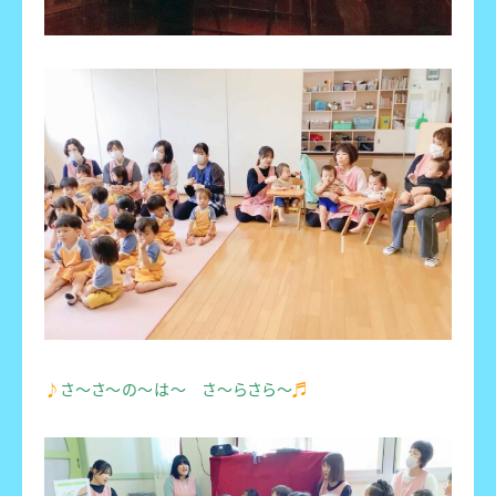
♪
さ～さ～の～は～ さ～らさら～
♬