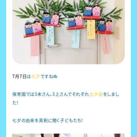
7月7日
は
七夕
ですね🎋
保育園では3未さん、3上さんでそれぞれ
七夕会
をしまし
た！
七夕の由来を真剣に聞く子どもたち！