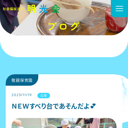
敬親保育園
2025/11/19
日常
ＮＥＷすべり台であそんだよ💕