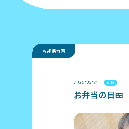
敬親保育園
2026/05/21
活動
お弁当の日🍱